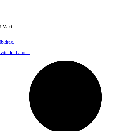
å Maxi .
lbidrag.
vitet för barnen.