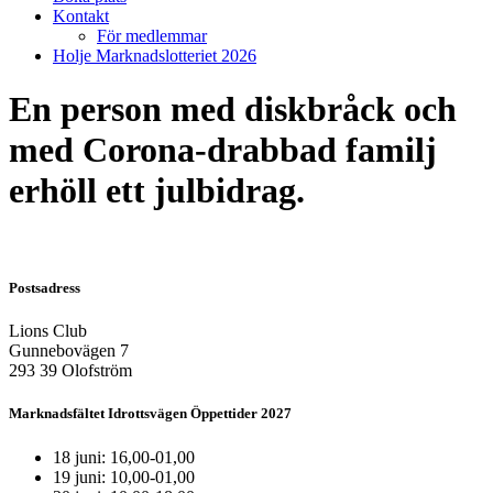
Kontakt
För medlemmar
Holje Marknadslotteriet 2026
En person med diskbråck och
med Corona-drabbad familj
erhöll ett julbidrag.
Postsadress
Lions Club
Gunnebovägen 7
293 39 Olofström
Marknadsfältet Idrottsvägen Öppettider 2027
18 juni: 16,00-01,00
19 juni: 10,00-01,00