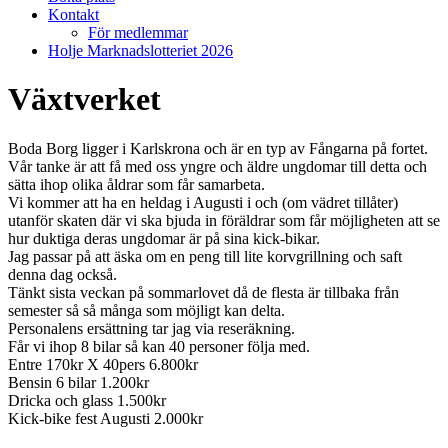
Kontakt
För medlemmar
Holje Marknadslotteriet 2026
Växtverket
Boda Borg ligger i Karlskrona och är en typ av Fångarna på fortet.
Vår tanke är att få med oss yngre och äldre ungdomar till detta och
sätta ihop olika åldrar som får samarbeta.
Vi kommer att ha en heldag i Augusti i och (om vädret tillåter)
utanför skaten där vi ska bjuda in föräldrar som får möjligheten att se
hur duktiga deras ungdomar är på sina kick-bikar.
Jag passar på att äska om en peng till lite korvgrillning och saft
denna dag också.
Tänkt sista veckan på sommarlovet då de flesta är tillbaka från
semester så så många som möjligt kan delta.
Personalens ersättning tar jag via reseräkning.
Får vi ihop 8 bilar så kan 40 personer följa med.
Entre 170kr X 40pers 6.800kr
Bensin 6 bilar 1.200kr
Dricka och glass 1.500kr
Kick-bike fest Augusti 2.000kr