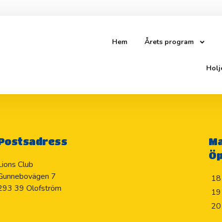
Hem
Årets program
ITAUEN
Holj
Postsadress
Ma
Öp
Lions Club
Gunnebovägen 7
18
293 39 Olofström
19
20