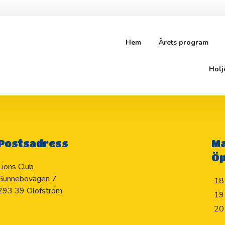
Hem
Årets program
Holj
Postsadress
Ma
Öp
Lions Club
Gunnebovägen 7
18
293 39 Olofström
19
20