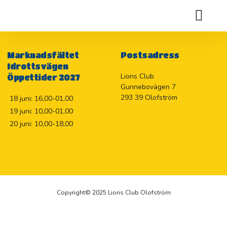
Bidrag till funktionshindrades resa till Bornholm
Holje Marknadslotteriet 2026
Marknadsfältet
Postsadress
Idrottsvägen
Lions Club
Öppettider 2027
Gunnebovägen 7
293 39 Olofström
18 juni: 16,00-01,00
19 juni: 10,00-01,00
20 juni: 10,00-18,00
Copyright© 2025 Lions Club Olofström