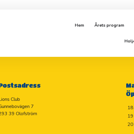
Hem
Årets program
IDROTTSFÖRENIN
Holj
Postsadress
Ma
Öp
Lions Club
Gunnebovägen 7
18
293 39 Olofström
19
20