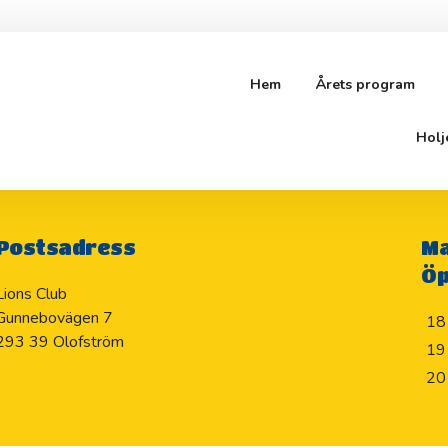
Hem
Årets program
AMILJ
Holj
Postsadress
Ma
Öp
Lions Club
Gunnebovägen 7
18
293 39 Olofström
19
20