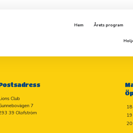
Hem
Årets program
Holj
Postsadress
Ma
Öp
Lions Club
Gunnebovägen 7
18
293 39 Olofström
19
20