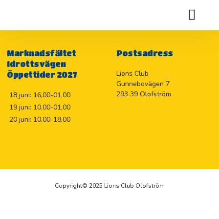
Överskott från damernas kaffevagn
Holje Marknadslotteriet 2026
Marknadsfältet
Postsadress
Idrottsvägen
Lions Club
Öppettider 2027
Gunnebovägen 7
293 39 Olofström
18 juni: 16,00-01,00
19 juni: 10,00-01,00
20 juni: 10,00-18,00
Copyright© 2025 Lions Club Olofström