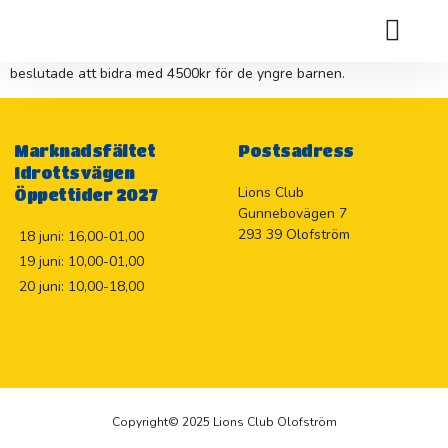
Kyrkhults scoutklubb ansöker om bidrag till deras lägerkostnader
för Jamboree i Rinkaby 23 755kr och Emmaboda 4500kr . Klubben
Holje Marknadslotteriet 2026
beslutade att bidra med 4500kr för de yngre barnen.
Marknadsfältet
Postsadress
Idrottsvägen
Lions Club
Öppettider 2027
Gunnebovägen 7
293 39 Olofström
18 juni: 16,00-01,00
19 juni: 10,00-01,00
20 juni: 10,00-18,00
Copyright© 2025 Lions Club Olofström