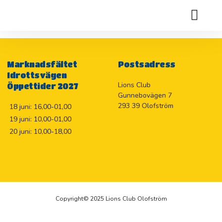
Kyrkhults julskyltning 11/12 söker ett bidrag på 5000kr till
tomtarna i Kyrkhult.
Holje Marknadslotteriet 2026
Marknadsfältet
Postsadress
Idrottsvägen
Lions Club
Öppettider 2027
Gunnebovägen 7
293 39 Olofström
18 juni: 16,00-01,00
19 juni: 10,00-01,00
20 juni: 10,00-18,00
Copyright© 2025 Lions Club Olofström