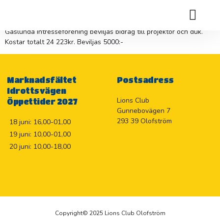
INTRESSEFÖRENING
Gaslunda intresseförening beviljas bidrag till projektor och duk.
Holje Marknadslotteriet 2026
Kostar totalt 24 223kr. Beviljas 5000:-
Marknadsfältet
Postsadress
Idrottsvägen
Lions Club
Öppettider 2027
Gunnebovägen 7
293 39 Olofström
18 juni: 16,00-01,00
19 juni: 10,00-01,00
20 juni: 10,00-18,00
Copyright© 2025 Lions Club Olofström