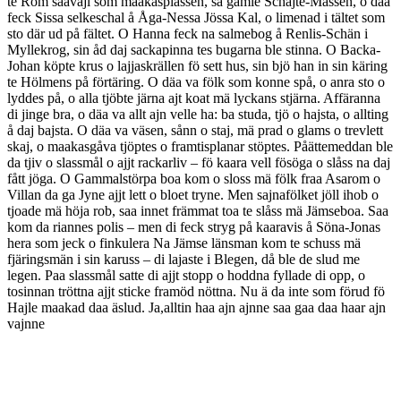
te Rom saavajl som maakasplassen, sa gamle Schäjte-Massen, o däa
feck Sissa selkeschal å Åga-Nessa Jössa Kal, o limenad i tältet som
sto där ud på fältet. O Hanna feck na salmebog å Renlis-Schän i
Myllekrog, sin åd daj sackapinna tes bugarna ble stinna. O Backa-
Johan köpte krus o lajjaskrällen fö sett hus, sin bjö han in sin käring
te Hölmens på förtäring. O däa va fölk som konne spå, o anra sto o
lyddes på, o alla tjöbte järna ajt koat mä lyckans stjärna. Affäranna
di jinge bra, o däa va allt ajn velle ha: ba studa, tjö o hajsta, o allting
å daj bajsta. O däa va väsen, sånn o staj, mä prad o glams o trevlett
skaj, o maakasgåva tjöptes o framtisplanar stöptes. Påättemeddan ble
da tjiv o slassmål o ajjt rackarliv – fö kaara vell fösöga o slåss na daj
fått jöga. O Gammalstörpa boa kom o sloss mä fölk fraa Asarom o
Villan da ga Jyne ajjt lett o bloet tryne. Men sajnafölket jöll ihob o
tjoade mä höja rob, saa innet främmat toa te slåss mä Jämseboa. Saa
kom da riannes polis – men di feck stryg på kaaravis å Söna-Jonas
hera som jeck o finkulera Na Jämse länsman kom te schuss mä
fjäringsmän i sin karuss – di lajaste i Blegen, då ble de slud me
legen. Paa slassmål satte di ajjt stopp o hoddna fyllade di opp, o
tosinnan tröttna ajjt sticke framöd nöttna. Nu ä da inte som förud fö
Hajle maakad daa äslud. Ja,alltin haa ajn ajnne saa gaa daa haar ajn
vajnne