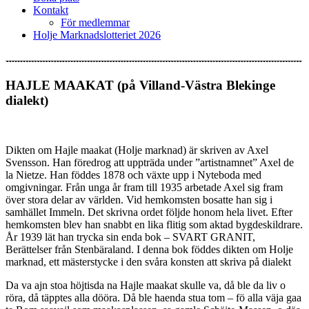
Kontakt
För medlemmar
Holje Marknadslotteriet 2026
HAJLE MAAKAT (på Villand-Västra Blekinge
dialekt)
Dikten om Hajle maakat (Holje marknad) är skriven av Axel
Svensson. Han föredrog att uppträda under ”artistnamnet” Axel de
la Nietze. Han föddes 1878 och växte upp i Nyteboda med
omgivningar. Från unga år fram till 1935 arbetade Axel sig fram
över stora delar av världen. Vid hemkomsten bosatte han sig i
samhället Immeln. Det skrivna ordet följde honom hela livet. Efter
hemkomsten blev han snabbt en lika flitig som aktad bygdeskildrare.
År 1939 lät han trycka sin enda bok – SVART GRANIT,
Berättelser från Stenbäraland. I denna bok föddes dikten om Holje
marknad, ett mästerstycke i den svåra konsten att skriva på dialekt
Da va ajn stoa höjtisda na Hajle maakat skulle va, då ble da liv o
röra, då täpptes alla dööra. Då ble haenda stua tom – fö alla väja gaa