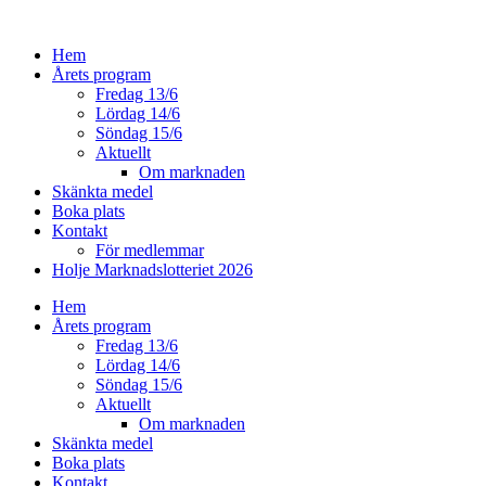
Hoppa
till
Hem
innehåll
Årets program
Fredag 13/6
Lördag 14/6
Söndag 15/6
Aktuellt
Om marknaden
Skänkta medel
Boka plats
Kontakt
För medlemmar
Holje Marknadslotteriet 2026
Hem
Årets program
Fredag 13/6
Lördag 14/6
Söndag 15/6
Aktuellt
Om marknaden
Skänkta medel
Boka plats
Kontakt