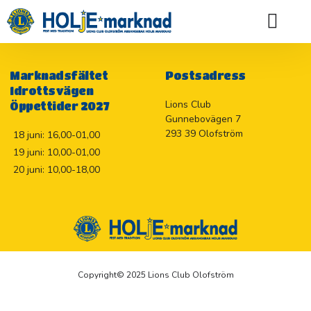
Anslogs 10.000 kr till aktiviteten ”Vatten till miljoner” i Indien.
Holje Marknadslotteriet 2026
Marknadsfältet
Postsadress
Idrottsvägen
Lions Club
Öppettider 2027
Gunnebovägen 7
293 39 Olofström
18 juni: 16,00-01,00
19 juni: 10,00-01,00
20 juni: 10,00-18,00
Copyright© 2025 Lions Club Olofström