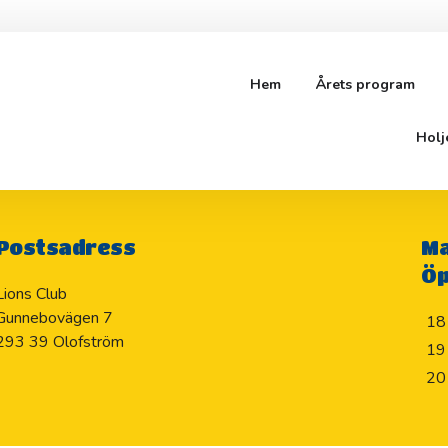
Hem
Årets program
R
Holj
Postsadress
Ma
Öp
Lions Club
Gunnebovägen 7
18
293 39 Olofström
19
20