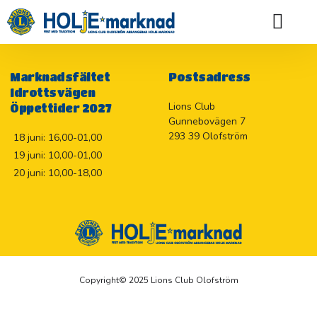
Stiftelsen Värnet, bidrag till Tv-apparat, 1.000 kr
Holje Marknadslotteriet 2026
Marknadsfältet
Postsadress
Idrottsvägen
Lions Club
Öppettider 2027
Gunnebovägen 7
293 39 Olofström
18 juni: 16,00-01,00
19 juni: 10,00-01,00
20 juni: 10,00-18,00
Copyright© 2025 Lions Club Olofström