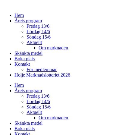
Hoppa
till
Hem
innehåll
Årets program
Fredag 13/6
Lördag 14/6
Söndag 15/6
Aktuellt
Om marknaden
Skänkta medel
Boka plats
Kontakt
För medlemmar
Holje Marknadslotteriet 2026
Hem
Årets program
Fredag 13/6
Lördag 14/6
Söndag 15/6
Aktuellt
Om marknaden
Skänkta medel
Boka plats
Kontakt