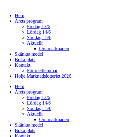
Hoppa
till
Hem
innehåll
Årets program
Fredag 13/6
Lördag 14/6
Söndag 15/6
Aktuellt
Om marknaden
Skänkta medel
Boka plats
Kontakt
För medlemmar
Holje Marknadslotteriet 2026
Hem
Årets program
Fredag 13/6
Lördag 14/6
Söndag 15/6
Aktuellt
Om marknaden
Skänkta medel
Boka plats
Kontakt