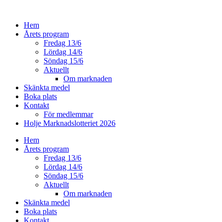
Hoppa
till
Hem
innehåll
Årets program
Fredag 13/6
Lördag 14/6
Söndag 15/6
Aktuellt
Om marknaden
Skänkta medel
Boka plats
Kontakt
För medlemmar
Holje Marknadslotteriet 2026
Hem
Årets program
Fredag 13/6
Lördag 14/6
Söndag 15/6
Aktuellt
Om marknaden
Skänkta medel
Boka plats
Kontakt