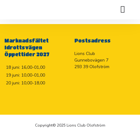
Bidrag till matpaket 3000: – och hjälp till transport 15 000:-till
Litauen för hjälpsändning från Kyrkorna hjälper
Holje Marknadslotteriet 2026
Marknadsfältet
Postsadress
Idrottsvägen
Lions Club
Öppettider 2027
Gunnebovägen 7
293 39 Olofström
18 juni: 16,00-01,00
19 juni: 10,00-01,00
20 juni: 10,00-18,00
Copyright© 2025 Lions Club Olofström