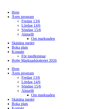
Hoppa
till
Hem
innehåll
Årets program
Fredag 13/6
Lördag 14/6
Söndag 15/6
Aktuellt
Om marknaden
Skänkta medel
Boka plats
Kontakt
För medlemmar
Holje Marknadslotteriet 2026
Hem
Årets program
Fredag 13/6
Lördag 14/6
Söndag 15/6
Aktuellt
Om marknaden
Skänkta medel
Boka plats
Kontakt