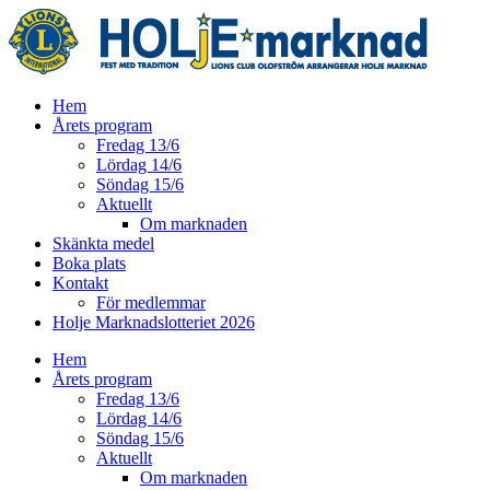
Hoppa
till
innehåll
Hem
Årets program
Fredag 13/6
Lördag 14/6
Söndag 15/6
Aktuellt
Om marknaden
Skänkta medel
Boka plats
Kontakt
För medlemmar
Holje Marknadslotteriet 2026
Hem
Årets program
Fredag 13/6
Lördag 14/6
Söndag 15/6
Aktuellt
Om marknaden