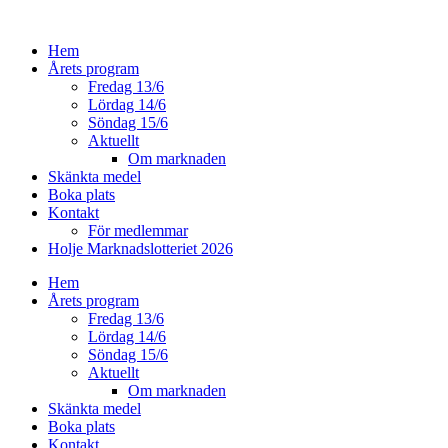
Hoppa
till
Hem
innehåll
Årets program
Fredag 13/6
Lördag 14/6
Söndag 15/6
Aktuellt
Om marknaden
Skänkta medel
Boka plats
Kontakt
För medlemmar
Holje Marknadslotteriet 2026
Hem
Årets program
Fredag 13/6
Lördag 14/6
Söndag 15/6
Aktuellt
Om marknaden
Skänkta medel
Boka plats
Kontakt