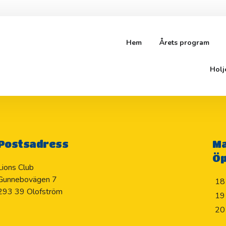
Hem
Årets program
SON
Holj
Postsadress
Ma
Öp
Lions Club
Gunnebovägen 7
18
293 39 Olofström
19
20