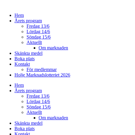
Hoppa
till
Hem
innehåll
Årets program
Fredag 13/6
Lördag 14/6
Söndag 15/6
Aktuellt
Om marknaden
Skänkta medel
Boka plats
Kontakt
För medlemmar
Holje Marknadslotteriet 2026
Hem
Årets program
Fredag 13/6
Lördag 14/6
Söndag 15/6
Aktuellt
Om marknaden
Skänkta medel
Boka plats
Kontakt