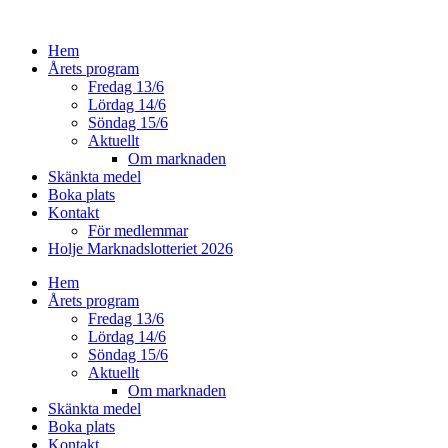
Hoppa
till
Hem
innehåll
Årets program
Fredag 13/6
Lördag 14/6
Söndag 15/6
Aktuellt
Om marknaden
Skänkta medel
Boka plats
Kontakt
För medlemmar
Holje Marknadslotteriet 2026
Hem
Årets program
Fredag 13/6
Lördag 14/6
Söndag 15/6
Aktuellt
Om marknaden
Skänkta medel
Boka plats
Kontakt